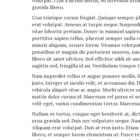
volutpat. Cras a iaculis metus, eu interdum urna. 
gravida libero.
Cras tristique cursus feugiat. Quisque semper 
erat volutpat. Aenean at turpis neque. Suspendi
vitae lobortis pretium. Donec in euismod sapie
porttitor sapien tellus, placerat semper nulla 
mauris aliquam, ornare lorem. Vivamus volutpat 
penatibus et magnis dis parturient montes, nas
libero sit amet ultrices. Sed efficitur nibh sit 
sagittis sed, fringilla id mi. Vestibulum tempor
Nam imperdiet tellus et augue posuere mollis. S
justo. Integer ut iaculis velit, et accumsan dui.
vehicula aliquet vitae ac augue. Morbi ultrices o
mattis dolor cursus id. Maecenas vel purus et sem
velit eget, varius condimentum tortor. Maecena
Nullam ex tortor, congue eget hendrerit at, di
urna gravida sed. Duis nec vulputate neque. Nam
Aliquam erat volutpat. Duis at eros justo. Etiam
libero, et semper lorem elementum ut. Fusce t