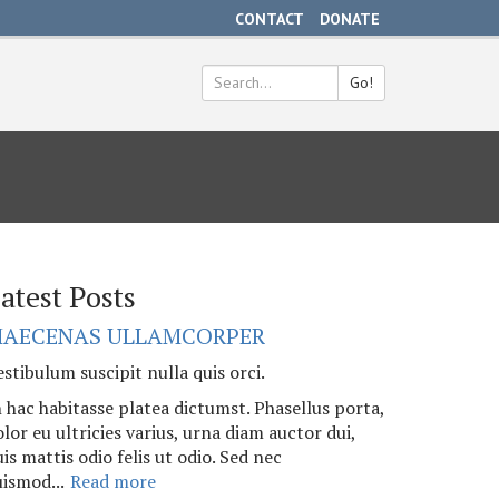
CONTACT
DONATE
Go!
Search
*
atest Posts
AECENAS ULLAMCORPER
stibulum suscipit nulla quis orci.
n hac habitasse platea dictumst. Phasellus porta,
lor eu ultricies varius, urna diam auctor dui,
is mattis odio felis ut odio. Sed nec
uismod...
Read more