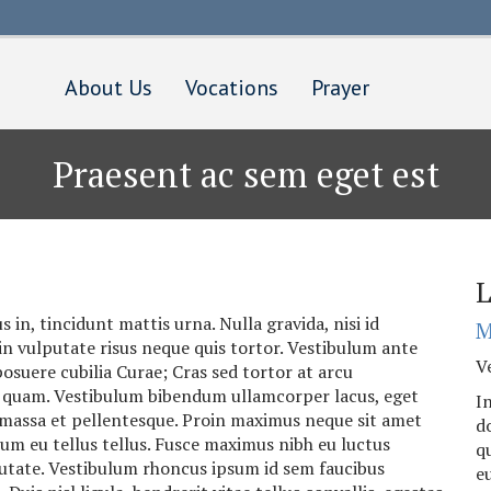
Skip
to
main
content
About Us
Vocations
Prayer
Praesent ac sem eget est
L
in, tincidunt mattis urna. Nulla gravida, nisi id
M
 in vulputate risus neque quis tortor. Vestibulum ante
Ve
posuere cubilia Curae; Cras sed tortor at arcu
is quam. Vestibulum bibendum ullamcorper lacus, eget
I
e massa et pellentesque. Proin maximus neque sit amet
do
ulum eu tellus tellus. Fusce maximus nibh eu luctus
qu
putate. Vestibulum rhoncus ipsum id sem faucibus
e