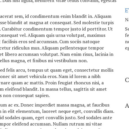
Duis nisl ligula, hendrerit vitae tellus convallis, egestas
E
placerat sem, id condimentum enim blandit in. Aliquam
N
sse blandit at magna at consequat. Sed molestie turpis
n. Curabitur condimentum tempor justo id porttitor. Ut
S
consequat vel. Aliquam quis urna volutpat, maximus
f
facilisis eros sed accumsan. Cum sociis natoque
n
cetur ridiculus mus. Aliquam pellentesque tempor
eg
amet libero accumsan volutpat. Nam enim risus, lacinia in
 tellus magna, et finibus mi vestibulum non.
ed felis arcu, tempus ut quam eget, consectetur mollis
 Donec sit amet vehicula eros. Nam id lorem a nibh
C
rnare quam ac mattis. Proin feugiat rhoncus nisi, a
 eleifend blandit. In massa tellus, sagittis sit amet
s non consequat sapien.
A
ctum ac ex. Donec imperdiet massa magna, at faucibus
 in elit elementum, laoreet neque eget, convallis diam.
 id sodales quam, eget convallis justo. Sed sodales ante
empor eleifend accumsan. Nullam rutrum mi vitae